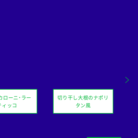
カローニ・ラー
切り干し大根のナポリ
ティッコ
タン風