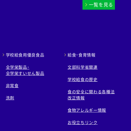
一覧を見る
学校給食用優良食品
給食・食育情報
全学栄製品・
文部科学省関連
全学栄すいせん製品
学校給食の歴史
非常食
食の安全に関わる各種法
洗剤
改正情報
食物アレルギー情報
お役立ちリンク