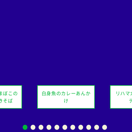
まぼこの
白身魚のカレーあんか
リハマ
きそば
け
●
●
●
●
●
●
●
●
●
●
●