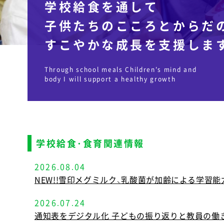
学校給食を通して
子供たちのこころとからだ
すこやかな成長を支援しま
Through school meals Children's mind and
body I will support a healthy growth
学校給食・食育関連情報
2026.08.04
NEW!!雪印メグミルク、乳酸菌が加齢による学習
2026.07.24
通知表をデジタル化 子どもの振り返りと教員の働