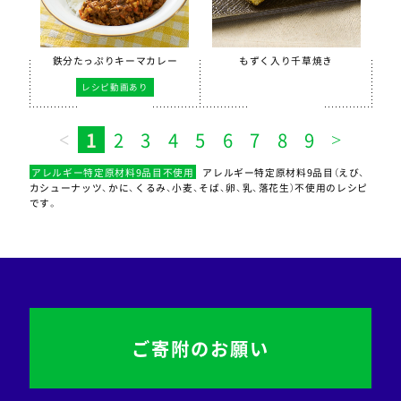
鉄分たっぷりキーマカレー
もずく入り千草焼き
レシピ動画あり
1
2
3
4
5
6
7
8
9
アレルギー特定原材料9品目不使用
アレルギー特定原材料9品目（えび、
カシューナッツ、かに、くるみ、小麦、そば、卵、乳、落花生）不使用のレシピ
です。
ご寄附のお願い