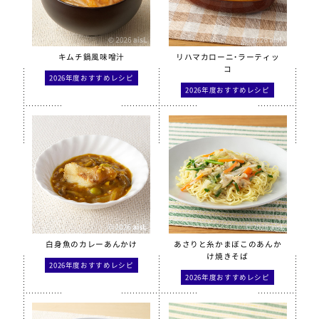
【只今休売中】菜の花ふりかけ
沖縄パインゼリー
すだちゼリー
キムチ鍋風味噌汁
リハマカローニ・ラーティッ
コ
ブルーベリーゼリーCFE
2026年度おすすめレシピ
2026年度おすすめレシピ
北海道シュレッドチーズ
給食用 毎日骨太 MBP® ベビーチーズ
クラスメイト
うの花コロッケ（ひじき入り）
スクールチーズフォンデュサンドコロッケ
白花豆コロッケ
白身魚のカレーあんかけ
あさりと糸かまぼこのあんか
全学栄 かぼちゃチーズフライ
け焼きそば
2026年度おすすめレシピ
【只今休売中】全学栄 黒豆さつま
2026年度おすすめレシピ
ソフトササミフレーク