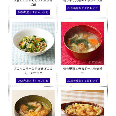
大豆たっぷりビビンバ風まぜ
切り干し大根のナポリタン風
ご飯
2026年度おすすめレシピ
季節・行事食
2026年度おすすめレシピ
春
夏
秋
冬
行事食
郷土料理
全学栄製品
全学栄すいせん製品
ブロッコリーと糸かまぼこの
旬の野菜と元気ボールの味噌
チーズサラダ
汁
全学栄 豚レバーチップ
2026年度おすすめレシピ
2026年度おすすめレシピ
蒸し挽き割り大豆
学校給食用カルシウム米
えごまふりかけ