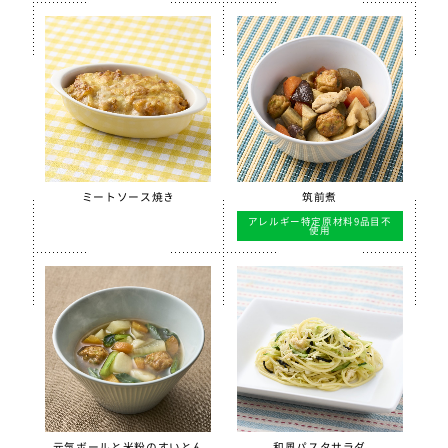
ミートソース焼き
筑前煮
アレルギー特定原材料9品目不
使用
元気ボールと米粉のすいとん
和風パスタサラダ