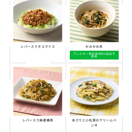
ほぐしささみ（水煮）
美ら海育ちもずく
【只今休売中】青大豆ペースト
白花豆&白いんげん豆ペースト
スクールがんもどき（Ca・Fe）
レバー入りタコライス
かみかみ丼
スクール糸かまぼこ
アレルギー特定原材料9品目不
使用
スクールちくわ
【只今休売中】スクールかにボール
全学栄 枝豆とじゃこの元気ボール
全学栄 野菜ミックスボール
全学栄 ニューミートップ
検索
レバー入り麻婆春雨
あさりと小松菜のクリームペ
ンネ