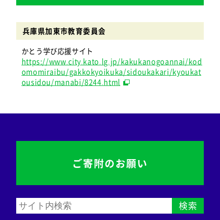
兵庫県加東市教育委員会
かとう学び応援サイト
https://www.city.kato.lg.jp/kakukanogoannai/kod
omomiraibu/gakkokyoikuka/sidoukakari/kyoukat
ousidou/manabi/8244.html
ご寄附のお願い
検索