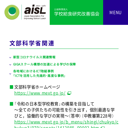
MENU
文部科学省関連
新型コロナウイルス関連情報
GIGAスクール構想の加速による学びの保障
各地域におけるICT取組事例
「ICTを活用した先進的・高度な事例」
文部科学省ホームページ
https://www.mext.go.jp/
「令和の日本型学校教育」の構築を目指して
～全ての子供たちの可能性を引き出す，個別最適な学
びと，協働的な学びの実現～（答申）（中教審第228号）
https://www.mext.go.jp/b_menu/shingi/chukyo/c
hukyo3/079/sonota/1412985_00002.htm