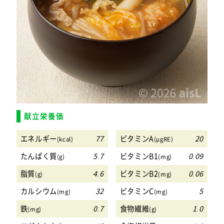
献立栄養価
エネルギー
77
ビタミンA
20
(kcal)
(μgRE)
たんぱく質
5.7
ビタミンB1
0.09
(g)
(mg)
脂質
4.6
ビタミンB2
0.06
(g)
(mg)
カルシウム
32
ビタミンC
5
(mg)
(mg)
鉄
0.7
食物繊維
1.0
(mg)
(g)