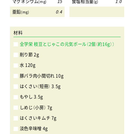
マグネシウム
15
食塩相当量
1.0
(mg)
(g)
亜鉛
0.4
(mg)
材料
全学栄 枝豆とじゃこの元気ボール（2個（約16g））
削り節 2g
水 120g
豚バラ肉小間切れ 10g
はくさい（短冊） 3.5g
もやし 3.5g
しめじ（小房） 7g
はくさいキムチ 7g
淡色辛味噌 4g