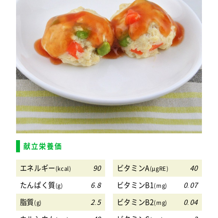
献立栄養価
エネルギー
90
ビタミンA
40
(kcal)
(μgRE)
たんぱく質
6.8
ビタミンB1
0.07
(g)
(mg)
脂質
2.5
ビタミンB2
0.04
(g)
(mg)