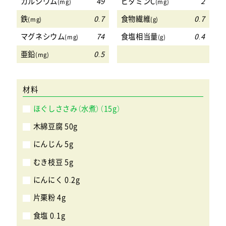
カルシウム
49
ビタミンC
2
(mg)
(mg)
鉄
0.7
食物繊維
0.7
(mg)
(g)
マグネシウム
74
食塩相当量
0.4
(mg)
(g)
亜鉛
0.5
(mg)
材料
ほぐしささみ（水煮）（15g）
木綿豆腐 50g
にんじん 5g
むき枝豆 5g
にんにく 0.2g
片栗粉 4g
食塩 0.1g