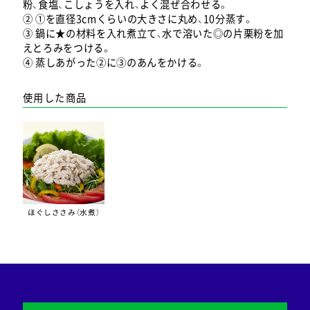
粉、食塩、こしょうを入れ、よく混ぜ合わせる。
② ①を直径3cmくらいの大きさに丸め、10分蒸す。
③ 鍋に★の材料を入れ煮立て、水で溶いた◎の片栗粉を加
えとろみをつける。
④ 蒸しあがった②に③のあんをかける。
使用した商品
ほぐしささみ（水煮）