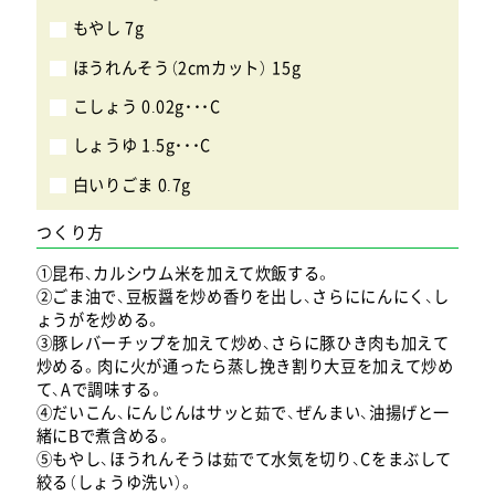
もやし 7g
ほうれんそう（2cmカット） 15g
こしょう 0.02g・・・C
しょうゆ 1.5g・・・C
白いりごま 0.7g
つくり方
①昆布、カルシウム米を加えて炊飯する。
②ごま油で、豆板醤を炒め香りを出し、さらににんにく、し
ょうがを炒める。
③豚レバーチップを加えて炒め、さらに豚ひき肉も加えて
炒める。肉に火が通ったら蒸し挽き割り大豆を加えて炒め
て、Aで調味する。
④だいこん、にんじんはサッと茹で、ぜんまい、油揚げと一
緒にBで煮含める。
⑤もやし、ほうれんそうは茹でて水気を切り、Cをまぶして
絞る（しょうゆ洗い）。