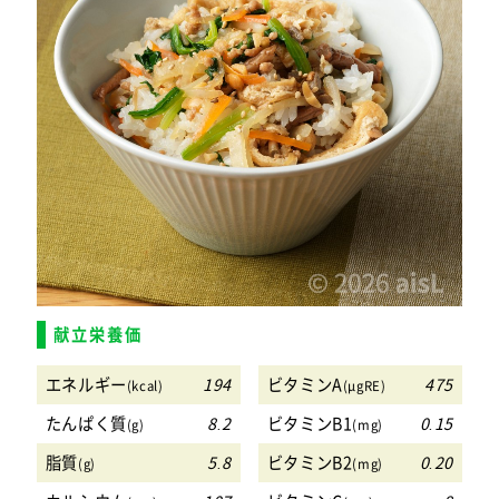
献立栄養価
エネルギー
194
ビタミンA
475
(kcal)
(μgRE)
たんぱく質
8.2
ビタミンB1
0.15
(g)
(mg)
脂質
5.8
ビタミンB2
0.20
(g)
(mg)