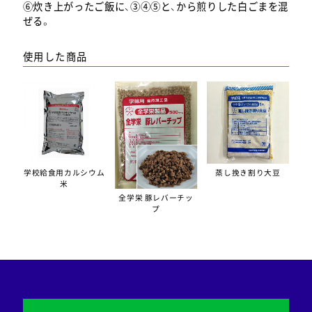
⑥炊き上がったご飯に、③④⑤と、から煎りした白ごまを混
ぜる。
使用した商品
学校給食用カルシウム
蒸し挽き割り大豆
米
全学栄 豚レバーチッ
プ