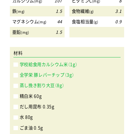
カルシウム
107
ビタミンC
8
(mg)
(mg)
鉄
1.5
食物繊維
3.1
(mg)
(g)
マグネシウム
44
食塩相当量
0.9
(mg)
(g)
亜鉛
1.5
(mg)
材料
学校給食用カルシウム米（1g）
全学栄 豚レバーチップ（3g）
蒸し挽き割り大豆（8g）
精白米 60g
だし用昆布 0.35g
水 80g
ごま油 0.5g