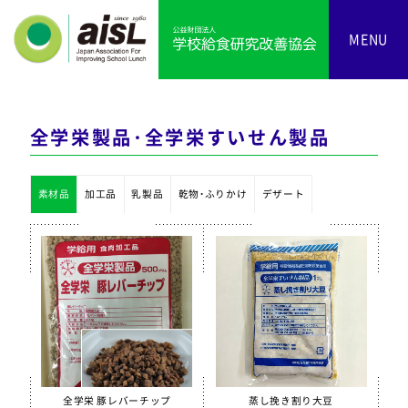
MENU
全学栄製品・全学栄すいせん製品
素材品
加工品
乳製品
乾物・ふりかけ
デザート
全学栄 豚レバーチップ
蒸し挽き割り大豆