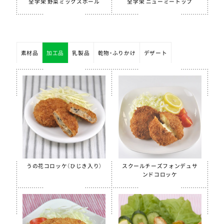
全学栄 野菜ミックスボール
全学栄 ニューミートップ
素材品
加工品
乳製品
乾物・ふりかけ
デザート
うの花コロッケ（ひじき入り）
スクールチーズフォンデュサ
ンドコロッケ