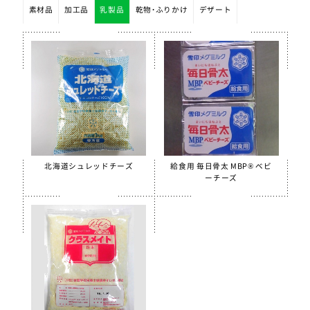
素材品
加工品
乳製品
乾物・ふりかけ
デザート
北海道シュレッドチーズ
給食用 毎日骨太 MBP® ベビ
ーチーズ