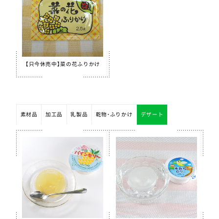
【只今休売中】菜の花ふりかけ
素材品
加工品
乳製品
乾物・ふりかけ
デザート