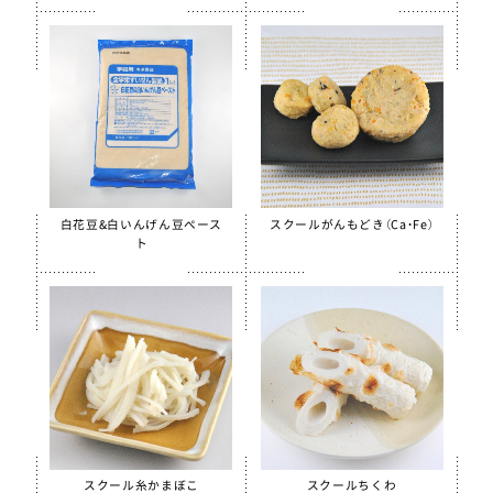
白花豆&白いんげん豆ペース
スクールがんもどき（Ca・Fe）
ト
スクール糸かまぼこ
スクールちくわ