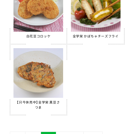
白花豆コロッケ
全学栄 かぼちゃチーズフライ
【只今休売中】全学栄 黒豆さ
つま