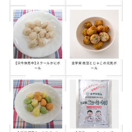
【只今休売中】スクールかにボ
全学栄 枝豆とじゃこの元気ボ
ール
ール