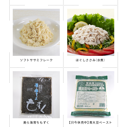
ソフトササミフレーク
ほぐしささみ（水煮）
美ら海育ちもずく
【只今休売中】青大豆ペースト