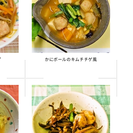
プ
かにボールのキムチチゲ風