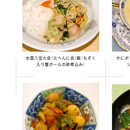
水雲八宝火会（火へんに会）飯（もずく
かにボ
入り蟹ボールの卵煮込み）