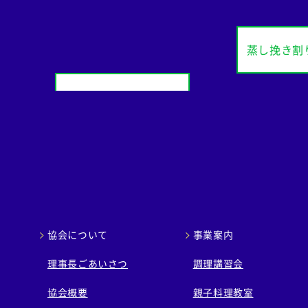
蒸し挽き割
ト
全学栄 豚レバーチッ
プ
協会について
事業案内
理事長ごあいさつ
調理講習会
協会概要
親子料理教室