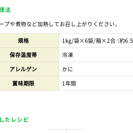
理法
ープや煮物など加熱してお召し上がりください。
規格
1kg/袋×6袋/箱×2合 （約6.5
保存温度帯
冷凍
アレルゲン
かに
賞味期限
1年間
したレシピ