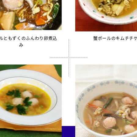
ルともずくのふんわり卵煮込
蟹ボールのキムチチ
み