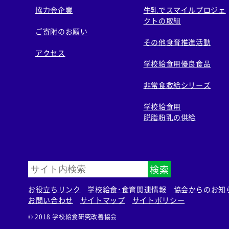
協力会企業
牛乳でスマイルプロジェ
クトの取組
ご寄附のお願い
その他食育推進活動
アクセス
学校給食用優良食品
非常食救給シリーズ
学校給食用
脱脂粉乳の供給
検索
お役立ちリンク
学校給食・食育関連情報
協会からのお知
お問い合わせ
サイトマップ
サイトポリシー
© 2018 学校給食研究改善協会