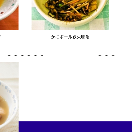
ゲ
かにボール鉄火味噌