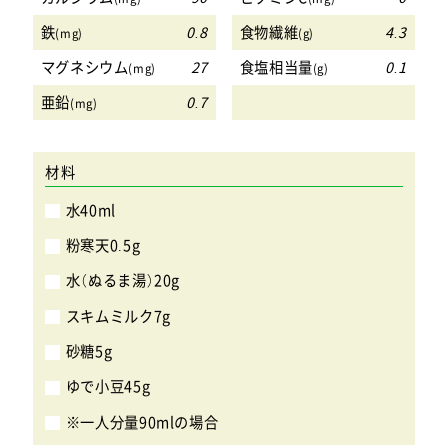
鉄
0.8
食物繊維
4.3
(mg)
(g)
マグネシウム
27
食塩相当量
0.1
(mg)
(g)
亜鉛
0.7
(mg)
材料
水40ml
粉寒天0.5g
水（ぬるま湯）20g
スキムミルク7g
砂糖5g
ゆで小豆45g
※一人分量90mlの場合