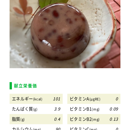
献立栄養価
エネルギー
101
ビタミンA
0
(kcal)
(μgRE)
たんぱく質
3.9
ビタミンB1
0.09
(g)
(mg)
脂質
0.4
ビタミンB2
0.13
(g)
(mg)
カルシウム
90
ビタミンC
0
(mg)
(mg)