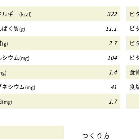
ネルギー
322
ビ
(kcal)
んぱく質
11.1
ビ
(g)
質
2.7
ビ
(g)
ルシウム
104
ビ
(mg)
1.4
食
mg)
グネシウム
41
食
(mg)
鉛
1.7
(mg)
つくり方