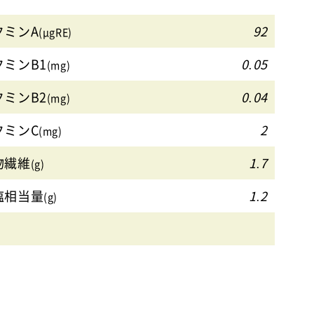
タミンA
92
(μgRE)
タミンB1
0.05
(mg)
タミンB2
0.04
(mg)
タミンC
2
(mg)
物繊維
1.7
(g)
塩相当量
1.2
(g)