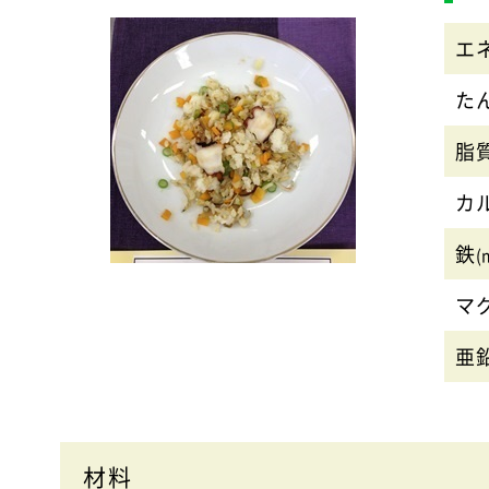
エ
た
脂
カ
鉄
(
マ
亜
材料