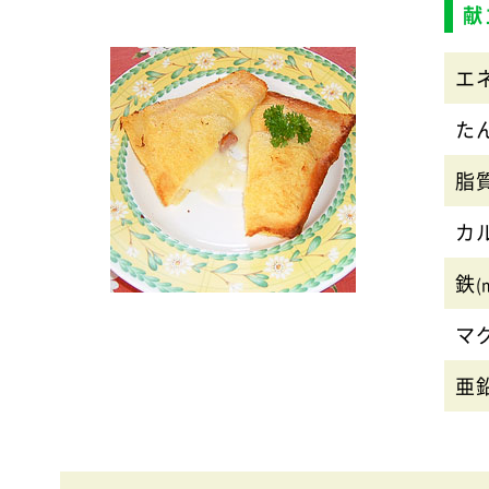
献
エ
た
脂
カ
鉄
(
マ
亜