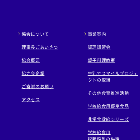
協会について
事業案内
理事長ごあいさつ
調理講習会
協会概要
親子料理教室
協力会企業
牛乳でスマイルプロジェ
クトの取組
ご寄附のお願い
その他食育推進活動
アクセス
学校給食用優良食品
非常食救給シリーズ
学校給食用
脱脂粉乳の供給