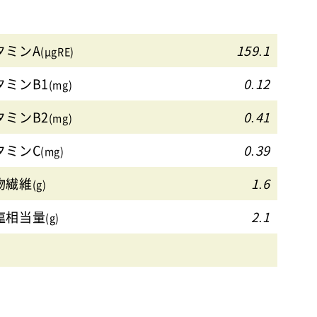
タミンA
159.1
(μgRE)
タミンB1
0.12
(mg)
タミンB2
0.41
(mg)
タミンC
0.39
(mg)
物繊維
1.6
(g)
塩相当量
2.1
(g)