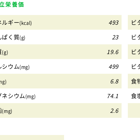
立栄養価
ネルギー
493
ビ
(kcal)
んぱく質
23
ビ
(g)
質
19.6
ビ
(g)
ルシウム
499
ビ
(mg)
6.8
食
mg)
グネシウム
74.1
食
(mg)
鉛
2.6
(mg)