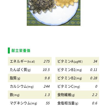
献立栄養価
エネルギー
275
ビタミンA
34
(kcal)
(μgRE)
たんぱく質
10.5
ビタミンB1
0.11
(g)
(mg)
脂質
9.8
ビタミンB2
0.28
(g)
(mg)
カルシウム
244
ビタミンC
0
(mg)
(mg)
鉄
1.3
食物繊維
2.2
(mg)
(g)
マグネシウム
55
食塩相当量
0.6
(mg)
(g)