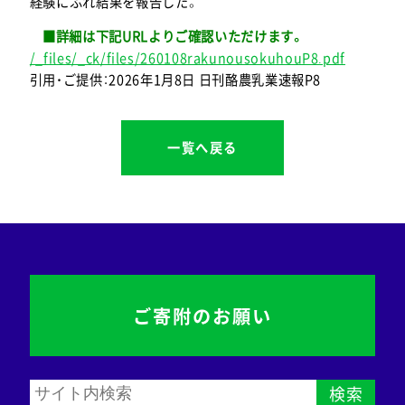
経験にふれ結果を報告した。
■詳細は下記URLよりご確認いただけます。
/_files/_ck/files/260108rakunousokuhouP8.pdf
引用・ご提供：2026年1月8日 日刊酪農乳業速報P8
一覧へ戻る
ご寄附のお願い
検索